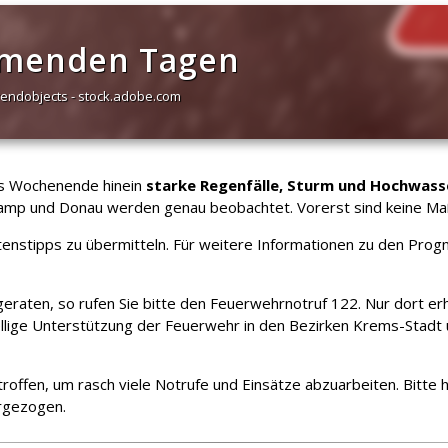
mmenden Tagen
trendobjects - stock.adobe.com
ns Wochenende hinein
starke Regenfälle, Sturm und Hochwass
Kamp und Donau werden genau beobachtet. Vorerst sind keine Ma
enstipps zu übermitteln. Für weitere Informationen zu den Progn
eraten, so rufen Sie bitte den Feuerwehrnotruf 122. Nur dort erhal
ellige Unterstützung der Feuerwehr in den Bezirken Krems-Stadt
roffen, um rasch viele Notrufe und Einsätze abzuarbeiten. Bit
rgezogen.