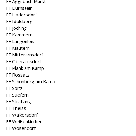
FF Aggsbach Markt
FF Dürnstein
FF Hadersdorf
FF Idolsberg
FF Joching
FF Kammern
FF Langenlois
FF Mautern
FF Mitterarnsdorf
FF Oberarnsdorf
FF Plank am Kamp
FF Rossatz
FF Schönberg am Kamp
FF Spitz
FF Stiefern
FF Stratzing
FF Theiss
FF Walkersdorf
FF Weißenkirchen
FF Wösendorf