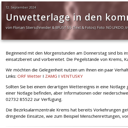
12. September 2024
Unwetterlage in den ko
von Florian Stierschneider & BFÜST S5 (Text & Fotos); Foto: NÖ LFKDO, 
Beginnend mit den Morgenstunden am Donnerstag sind bis i
einsatzbereit und vorbereitet. Die Pegelstände von Krems, 
Wir möchten die Gelegenheit nutzen um Ihnen ein paar Verhalt
Links:
ORF Wetter
I
ZAMG
I
VENTUSKY
Sollten Sie bei einem derartigen Wettereignis in eine Notlage g
einer Notlage befinden, aber Informationen oder niederschw
02732 85522 zur Verfügung.
Die Bezirksalarmzentrale Krems hat bereits Vorkehrungen get
dringende Einsätze, wie zum Beispiel Menschenrettungen, vo